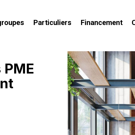
 groupes
Particuliers
Financement
s PME
nt