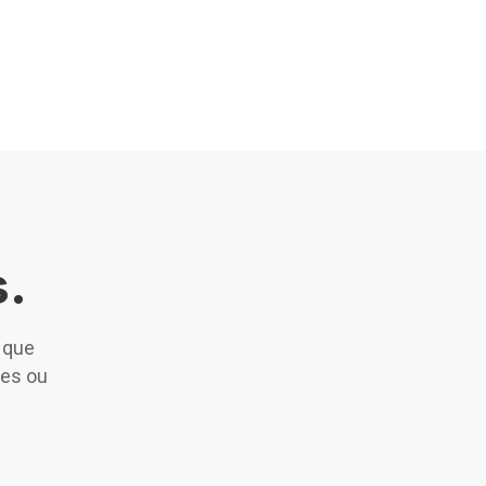
s.
 que
ées ou