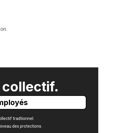
ion.
collectif.
employés
lectif tradtionnel.
 niveau des protections.